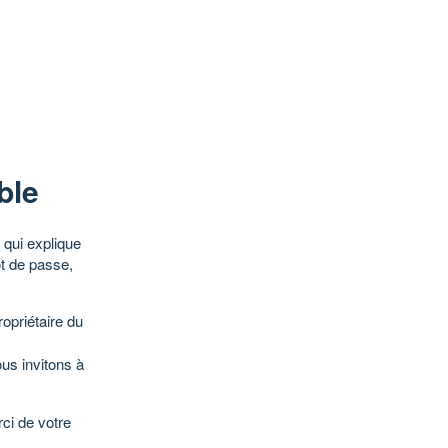
ble
qui explique
ot de passe,
opriétaire du
ous invitons à
ci de votre