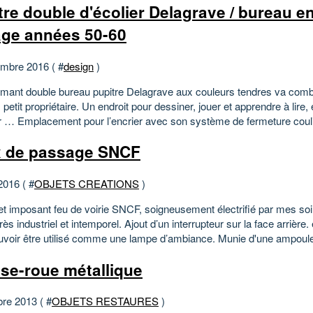
tre double d'écolier Delagrave / bureau e
age années 50-60
mbre 2016 ( #
design
)
mant double bureau pupitre Delagrave aux couleurs tendres va comb
petit propriétaire. Un endroit pour dessiner, jouer et apprendre à lire, 
 … Emplacement pour l’encrier avec son système de fermeture coulis
 de passage SNCF
2016 ( #
OBJETS CREATIONS
)
et imposant feu de voirie SNCF, soigneusement électrifié par mes so
rès industriel et intemporel. Ajout d’un interrupteur sur la face arrière. 
uvoir être utilisé comme une lampe d’ambiance. Munie d'une ampoule
se-roue métallique
bre 2013 ( #
OBJETS RESTAURES
)