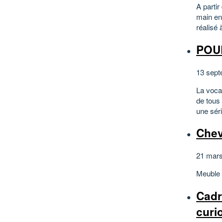
A parti
main en
réalisé 
POUL
13 sept
La vocat
de tous 
une séri
Chev
21 mars
Meuble m
Cadr
curio