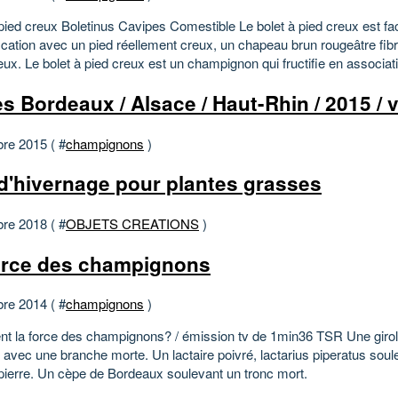
pied creux Boletinus Cavipes Comestible Le bolet à pied creux est fac
fication avec un pied réellement creux, un chapeau brun rougeâtre fibr
x. Le bolet à pied creux est un champignon qui fructifie en associati
s Bordeaux / Alsace / Haut-Rhin / 2015 / 
bre 2015 ( #
champignons
)
d'hivernage pour plantes grasses
bre 2018 ( #
OBJETS CREATIONS
)
orce des champignons
bre 2014 ( #
champignons
)
ent la force des champignons? / émission tv de 1min36 TSR Une giroll
 avec une branche morte. Un lactaire poivré, lactarius piperatus sou
pierre. Un cèpe de Bordeaux soulevant un tronc mort.