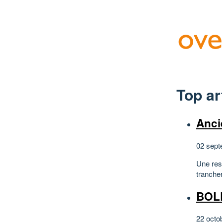
Top ar
Anci
02 sept
Une rest
tranche
BOLE
22 octo