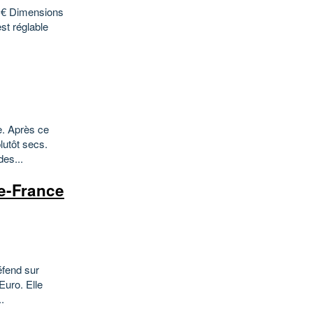
5 € Dimensions
st réglable
e. Après ce
lutôt secs.
es...
e-France
éfend sur
Euro. Elle
.