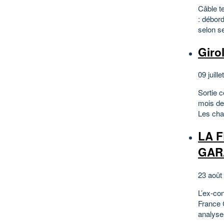
Câble t
: débor
selon s
Giro
09 juille
Sortie 
mois de 
Les cha
LA F
GAR
23 août
L’ex-co
France C
analyse 