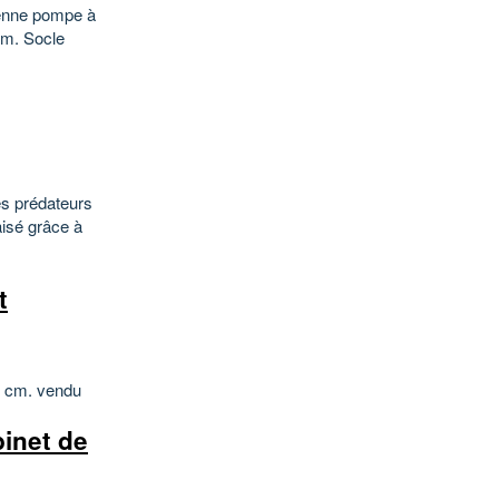
cienne pompe à
cm. Socle
les prédateurs
aisé grâce à
t
80 cm. vendu
binet de