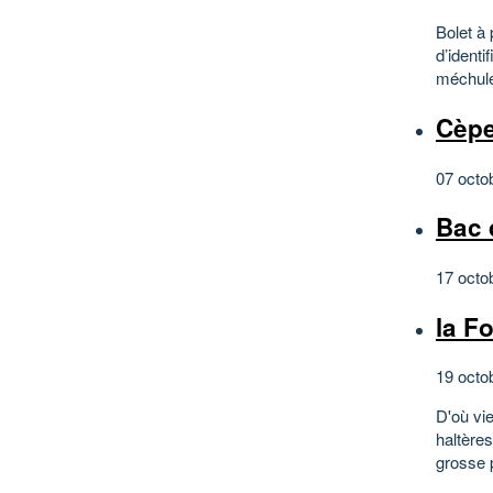
Bolet à 
d’identi
méchuleu
Cèpe
07 octo
Bac 
17 octo
la F
19 octo
D'où vi
haltères
grosse 