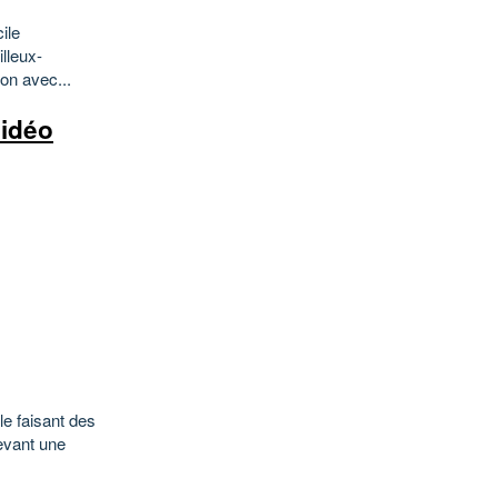
ile
illeux-
on avec...
vidéo
e faisant des
levant une