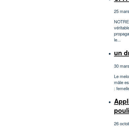
25 mars
NOTRE M
véritabl
propaga
le...
un dr
30 mars
Le melo
mâle est
: femell
Appl
poul
26 octo