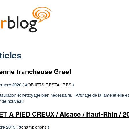
ticles
enne trancheuse Graef
embre 2020 ( #
OBJETS RESTAURES
)
auration et nettoyage bien nécessaire... Affûtage de la lame et elle es
r de nouveau.
T A PIED CREUX / Alsace / Haut-Rhin / 2
bre 2015 ( #
champignons
)