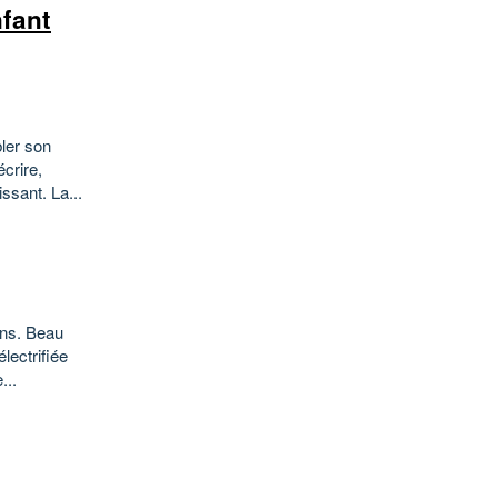
nfant
ler son
écrire,
sant. La...
ins. Beau
électrifiée
...