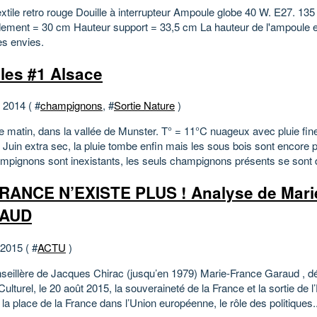
extile retro rouge Douille à interrupteur Ampoule globe 40 W. E27. 13
dement = 30 cm Hauteur support = 33,5 cm La hauteur de l'ampoule e
es envies.
lles #1 Alsace
t 2014 ( #
champignons
, #
Sortie Nature
)
ce matin, dans la vallée de Munster. T° = 11°C nuageux avec pluie fin
Juin extra sec, la pluie tombe enfin mais les sous bois sont encore p
mpignons sont inexistants, les seuls champignons présents se sont d
RANCE N’EXISTE PLUS ! Analyse de Mari
AUD
 2015 ( #
ACTU
)
nseillère de Jacques Chirac (jusqu’en 1979) Marie-France Garaud , d
ulturel, le 20 août 2015, la souveraineté de la France et la sortie de l’
la place de la France dans l’Union européenne, le rôle des politiques..