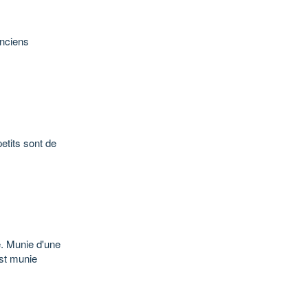
Anciens
etits sont de
e. Munie d'une
est munie