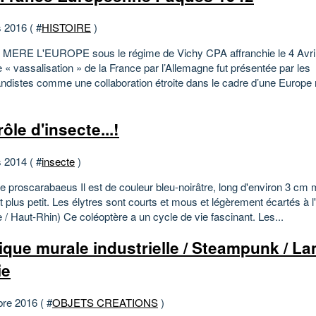
 2016 ( #
HISTOIRE
)
ERE L'EUROPE sous le régime de Vichy CPA affranchie le 4 Avril
e « vassalisation » de la France par l’Allemagne fut présentée par les
ndistes comme une collaboration étroite dans le cadre d’une Europe 
ôle d'insecte...!
 2014 ( #
insecte
)
e proscarabaeus Il est de couleur bleu-noirâtre, long d'environ 3 cm
 plus petit. Les élytres sont courts et mous et légèrement écartés à l'
e / Haut-Rhin) Ce coléoptère a un cycle de vie fascinant. Les...
ique murale industrielle / Steampunk / L
ie
bre 2016 ( #
OBJETS CREATIONS
)