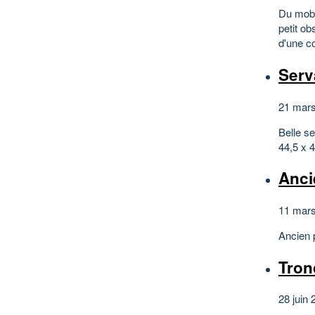
Du mobi
petit ob
d'une co
Serv
21 mars
Belle s
44,5 x 
Anci
11 mars
Ancien
Tron
28 juin 