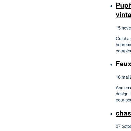
Pupi
vint
15 nove
Ce char
heureux 
compter
Feux
16 mai 
Ancien 
design t
pour po
chas
07 octo