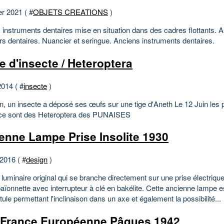
er 2021 ( #
OBJETS CREATIONS
)
 instruments dentaires mise en situation dans des cadres flottants. 
rs dentaires. Nuancier et seringue. Anciens instruments dentaires.
e d'insecte / Heteroptera
2014 ( #
insecte
)
n, un insecte a déposé ses œufs sur une tige d'Aneth Le 12 Juin les p
: ce sont des Heteroptera des PUNAISES
enne Lampe Prise Insolite 1930
 2016 ( #
design
)
 luminaire original qui se branche directement sur une prise électriqu
baïonnette avec interrupteur à clé en bakélite. Cette ancienne lampe 
tule permettant l'inclinaison dans un axe et également la possibilité...
France Européenne Pâques 1942