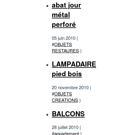
abat jour
métal
perforé
05 juin 2010 (
#
OBJETS
RESTAURES
)
LAMPADAIRE
pied bois
20 novembre 2010 (
#
OBJETS
CREATIONS
)
BALCONS
28 juillet 2010 (
#
appartement
)