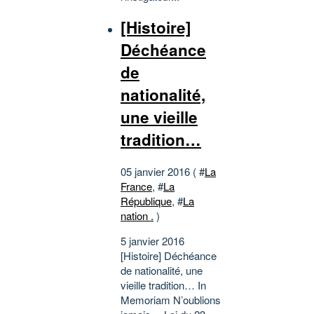
[Histoire]
Déchéance
de
nationalité,
une vieille
tradition…
05 janvier 2016 ( #
La
France
, #
La
République
, #
La
nation .
)
5 janvier 2016
[Histoire] Déchéance
de nationalité, une
vieille tradition… In
Memoriam N’oublions